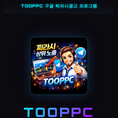
콘
TOOPPC 구글 찌라시광고 프로그램
텐
츠
로
바
로
가
기
TOOPPC