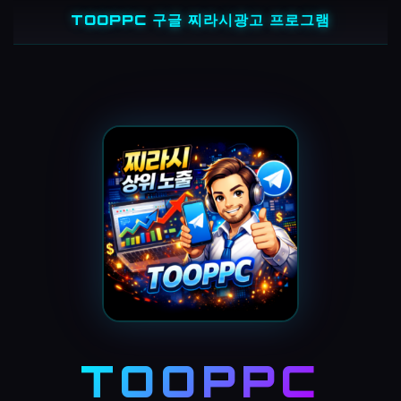
콘
TOOPPC 구글 찌라시광고 프로그램
텐
츠
로
바
로
가
기
TOOPPC