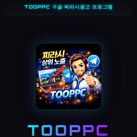
콘
TOOPPC 구글 찌라시광고 프로그램
텐
츠
로
바
로
가
기
TOOPPC