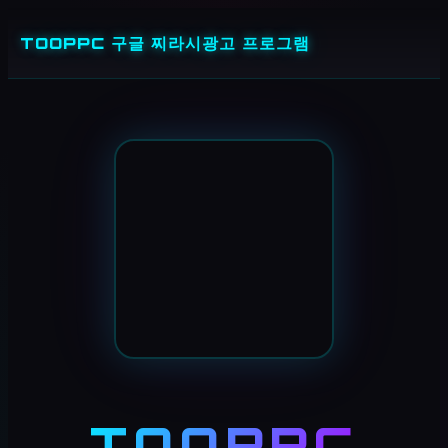
콘
TOOPPC 구글 찌라시광고 프로그램
텐
츠
로
바
로
가
기
TOOPPC