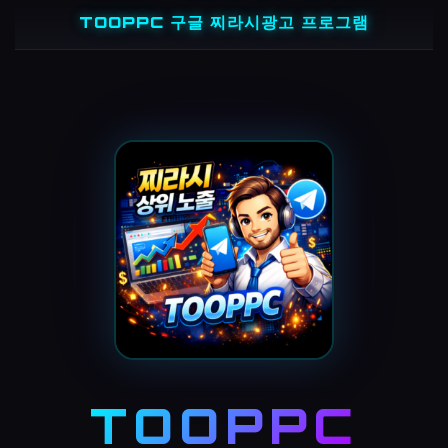
콘
TOOPPC 구글 찌라시광고 프로그램
텐
츠
로
바
로
가
기
TOOPPC